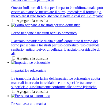
Questo frullatore di farina per l'impasto è multifunzionale, può
essere abituato: A: mescolare il burro, mescolare il formaggio,
mescolare il latte fresco, sbattere le uova e così via. B: impasto
Agregar a la consulta
Forno per pane a tre strati per uso domestico
L'acciaio inossidabile di alta qualità copre tutto il corpo del
forno per il pane a tre strati per uso domestico, uso durevole,
sanitario, anticorrosivo, di bellezza. L'acciaio inossidabile di
alta
Agregar a la consulta
Impastatrice orizzontale
La tramoggia della farina dell'impastatrice orizzontale adotta
materiali in acciaio inossidabile e uno speciale trattamento
superficiale, assolutamente conforme alle norme igieniche.
Agregar a la consulta
Pressa pasta automatica