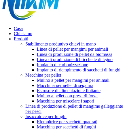
Casa
Chi siamo
Prodotti
Stabilimento produttivo chiavi in ​​mano
Linea di pellet per mangimi per animali
Linea di produzione di pellet da biomassa
Linea di produzione di bricchette di legno
Impianto di carbonizzazione
Impianto di riempimento di sacchetti di funghi
Macchina per pellet
Mulino a pellet per mangimi per animali
Macchina per pellet di segatura
Estrusore di alimentazione flottante
Mulino a pellet con presa di forza
Macchina per miscelare i sapori
Linea di produzione di pellet di mangime galleggiante
per pesci
Insaccatrice per funghi
Riempitrice per sacchetti quadrati
Macchina per sacchetti di funghi