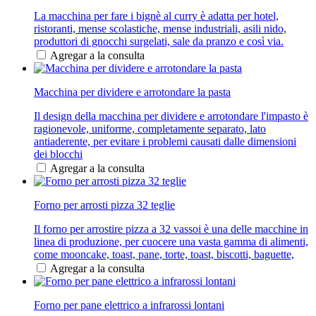
La macchina per fare i bignè al curry è adatta per hotel,
ristoranti, mense scolastiche, mense industriali, asili nido,
produttori di gnocchi surgelati, sale da pranzo e così via.
Agregar a la consulta
Macchina per dividere e arrotondare la pasta
Il design della macchina per dividere e arrotondare l'impasto è
ragionevole, uniforme, completamente separato, lato
antiaderente, per evitare i problemi causati dalle dimensioni
dei blocchi
Agregar a la consulta
Forno per arrosti pizza 32 teglie
Il forno per arrostire pizza a 32 vassoi è una delle macchine in
linea di produzione, per cuocere una vasta gamma di alimenti,
come mooncake, toast, pane, torte, toast, biscotti, baguette,
Agregar a la consulta
Forno per pane elettrico a infrarossi lontani