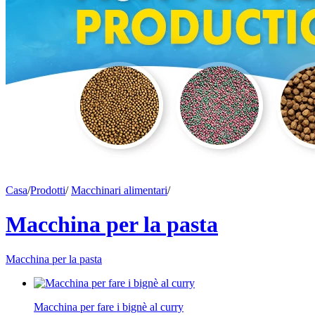
Casa
/
Prodotti
/
Macchinari alimentari
/
Macchina per la pasta
Macchina per la pasta
Macchina per fare i bignè al curry