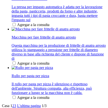
La pressa per impasto automatica è adatta per la lavorazione
della pasta, pasticceria, prodotti da forno e altre industrie,
impasta tutti i tipi di pasta croccante e dura, basta mettere
l'impasto sul
Agregar a la consulta
Macchina per fare frittelle di anatra arrosto
Questa macchina per la produzione di frittelle di anatra arrosto
utilizza lo stampaggio a pressione per frittelle di diametro
diverso in base alla richiesta del cliente e dispone di funzione
di
Agregar a la consulta
Rullo per pasta per pizza
Il rullo per pasta per pizza è silenzioso e rispettoso
dell'ambiente. Struttura compatta, alta efficienza, può
funzionare a lungo se la macchina non è calda.
Agregar a la consulta
Casa
1
2
3
L'ultima pagina
1/3