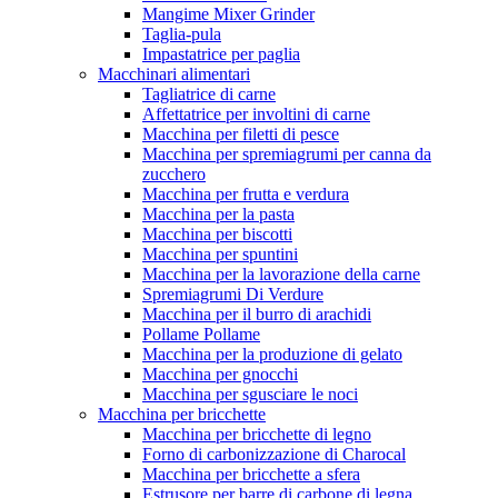
Mangime Mixer Grinder
Taglia-pula
Impastatrice per paglia
Macchinari alimentari
Tagliatrice di carne
Affettatrice per involtini di carne
Macchina per filetti di pesce
Macchina per spremiagrumi per canna da
zucchero
Macchina per frutta e verdura
Macchina per la pasta
Macchina per biscotti
Macchina per spuntini
Macchina per la lavorazione della carne
Spremiagrumi Di Verdure
Macchina per il burro di arachidi
Pollame Pollame
Macchina per la produzione di gelato
Macchina per gnocchi
Macchina per sgusciare le noci
Macchina per bricchette
Macchina per bricchette di legno
Forno di carbonizzazione di Charocal
Macchina per bricchette a sfera
Estrusore per barre di carbone di legna