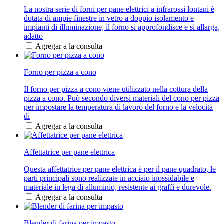
La nostra serie di forni per pane elettrici a infrarossi lontani è
dotata di ampie finestre in vetro a doppio isolamento e
impianti di illuminazione, il forno si approfondisce e si allarga,
adatto
Agregar a la consulta
Forno per pizza a cono
Il forno per pizza a cono viene utilizzato nella cottura della
pizza a cono. Può secondo diversi materiali del cono per pizza
per impostare la temperatura di lavoro del forno e la velocità
di
Agregar a la consulta
Affettatrice per pane elettrica
Questa affettatrice per pane elettrica è per il pane quadrato, le
parti principali sono realizzate in acciaio inossidabile e
materiale in lega di alluminio, resistente ai graffi e durevole.
Agregar a la consulta
Blender di farina per impasto