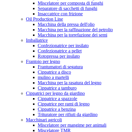
Miscelatore per composta di funghi
Separatore di sacchetti di funghi
Insaccatrice con frizione
Oil Production Line
Macchina della pressa dell'olio
Macchina per la raffinazione del petrolio
Macchina per la torrefazione dei semi
Imballatrice
Confezionatrice per insilato
Confezionatrice a pellet
Rotopressa per insilato
Frantoio per legno
Frantumatori di segatura
Cippatrice a disco
mulino a martelli
Macchina per la rasatura del legno
Cippatrice a tamburo
Cippatrici per legno da giardino
Cippatrice a spazzole
Cippatrice per rami di legno
Cippatrice a benzina
Trituratore per rifiuti da giardino
Macchinari agricoli
Miscelatore per mangime per animali
Miscelatore TMR