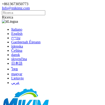
+8613673050773
Info@mikimz.com
Ricerca
Lingua
Italiano
English
עברית
Gaeilgenah Éireann
íslenska
Čeština
dansk
slovenčina
日本語
ไทย
magyar
Lietuvių
عربي