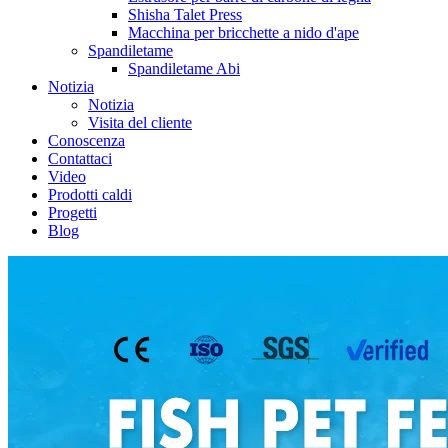
Shisha Talet Press
Macchina per bricchette a nido d'ape
Spandiletame
Spandiletame Abi
Notizia
Notizia
Visita del cliente
Conoscenza
Contattaci
Video
Prodotti caldi
Progetti
Blog