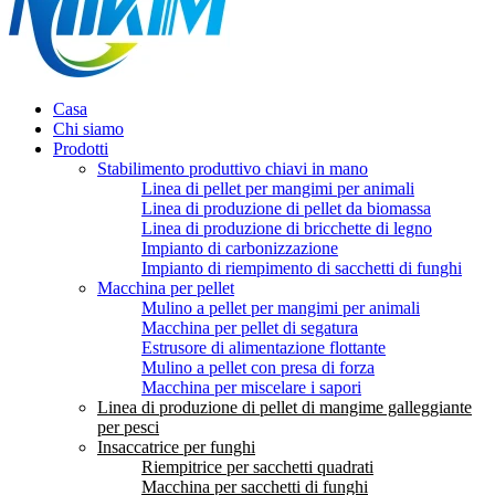
Casa
Chi siamo
Prodotti
Stabilimento produttivo chiavi in ​​mano
Linea di pellet per mangimi per animali
Linea di produzione di pellet da biomassa
Linea di produzione di bricchette di legno
Impianto di carbonizzazione
Impianto di riempimento di sacchetti di funghi
Macchina per pellet
Mulino a pellet per mangimi per animali
Macchina per pellet di segatura
Estrusore di alimentazione flottante
Mulino a pellet con presa di forza
Macchina per miscelare i sapori
Linea di produzione di pellet di mangime galleggiante
per pesci
Insaccatrice per funghi
Riempitrice per sacchetti quadrati
Macchina per sacchetti di funghi