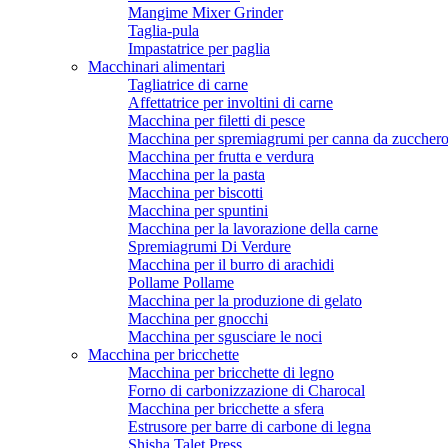
Mangime Mixer Grinder
Taglia-pula
Impastatrice per paglia
Macchinari alimentari
Tagliatrice di carne
Affettatrice per involtini di carne
Macchina per filetti di pesce
Macchina per spremiagrumi per canna da zuccher
Macchina per frutta e verdura
Macchina per la pasta
Macchina per biscotti
Macchina per spuntini
Macchina per la lavorazione della carne
Spremiagrumi Di Verdure
Macchina per il burro di arachidi
Pollame Pollame
Macchina per la produzione di gelato
Macchina per gnocchi
Macchina per sgusciare le noci
Macchina per bricchette
Macchina per bricchette di legno
Forno di carbonizzazione di Charocal
Macchina per bricchette a sfera
Estrusore per barre di carbone di legna
Shisha Talet Press