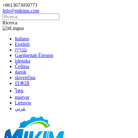
+8613673050773
Info@mikimz.com
Ricerca
Lingua
Italiano
English
עברית
Gaeilgenah Éireann
íslenska
Čeština
dansk
slovenčina
日本語
ไทย
magyar
Lietuvių
عربي