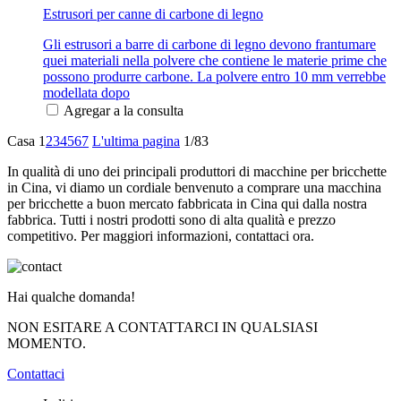
Estrusori per canne di carbone di legno
Gli estrusori a barre di carbone di legno devono frantumare
quei materiali nella polvere che contiene le materie prime che
possono produrre carbone. La polvere entro 10 mm verrebbe
modellata dopo
Agregar a la consulta
Casa
1
2
3
4
5
6
7
L'ultima pagina
1/83
In qualità di uno dei principali produttori di macchine per bricchette
in Cina, vi diamo un cordiale benvenuto a comprare una macchina
per bricchette a buon mercato fabbricata in Cina qui dalla nostra
fabbrica. Tutti i nostri prodotti sono di alta qualità e prezzo
competitivo. Per maggiori informazioni, contattaci ora.
Hai qualche domanda!
NON ESITARE A CONTATTARCI IN QUALSIASI
MOMENTO.
Contattaci