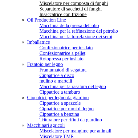
Miscelatore per composta di funghi
Separatore di sacchetti di funghi
Insaccatrice con frizione
Oil Production Line
Macchina della pressa dell'olio
Macchina per la raffinazione del petrolio
Macchina per la torrefazione dei semi
Imballatrice
Confezionatrice per insilato
Confezionatrice a pellet
Rotopressa per insilato
Frantoio per legno
Frantumatori di segatura
Cippatrice a disco
mulino a martelli
Macchina per la rasatura del legno
Cippatrice a tamburo
Cippatrici per legno da giardino
Cippatrice a spazzole
Cippatrice per rami di legno
Cippatrice a benzina
Trituratore per rifiuti da giardino
Macchinari agricoli
Miscelatore per mangime per animali
Miscelatore TMR