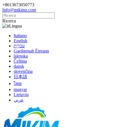
+8613673050773
Info@mikimz.com
Ricerca
Lingua
Italiano
English
עברית
Gaeilgenah Éireann
íslenska
Čeština
dansk
slovenčina
日本語
ไทย
magyar
Lietuvių
عربي