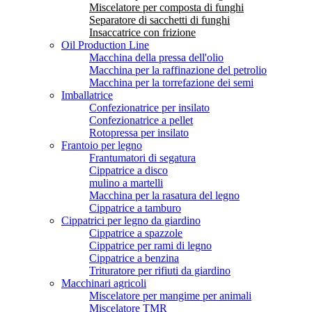
Miscelatore per composta di funghi
Separatore di sacchetti di funghi
Insaccatrice con frizione
Oil Production Line
Macchina della pressa dell'olio
Macchina per la raffinazione del petrolio
Macchina per la torrefazione dei semi
Imballatrice
Confezionatrice per insilato
Confezionatrice a pellet
Rotopressa per insilato
Frantoio per legno
Frantumatori di segatura
Cippatrice a disco
mulino a martelli
Macchina per la rasatura del legno
Cippatrice a tamburo
Cippatrici per legno da giardino
Cippatrice a spazzole
Cippatrice per rami di legno
Cippatrice a benzina
Trituratore per rifiuti da giardino
Macchinari agricoli
Miscelatore per mangime per animali
Miscelatore TMR