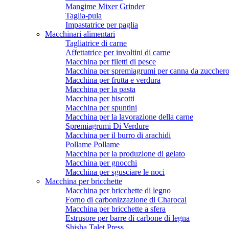
Mangime Mixer Grinder
Taglia-pula
Impastatrice per paglia
Macchinari alimentari
Tagliatrice di carne
Affettatrice per involtini di carne
Macchina per filetti di pesce
Macchina per spremiagrumi per canna da zuccher
Macchina per frutta e verdura
Macchina per la pasta
Macchina per biscotti
Macchina per spuntini
Macchina per la lavorazione della carne
Spremiagrumi Di Verdure
Macchina per il burro di arachidi
Pollame Pollame
Macchina per la produzione di gelato
Macchina per gnocchi
Macchina per sgusciare le noci
Macchina per bricchette
Macchina per bricchette di legno
Forno di carbonizzazione di Charocal
Macchina per bricchette a sfera
Estrusore per barre di carbone di legna
Shisha Talet Press