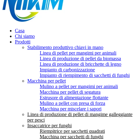
Casa
Chi siamo
Prodotti
Stabilimento produttivo chiavi in ​​mano
Linea di pellet per mangimi per animali
Linea di produzione di pellet da biomassa
Linea di produzione di bricchette di legno
Impianto di carbonizzazione
Impianto di riempimento di sacchetti di funghi
Macchina per pellet
Mulino a pellet per mangimi per animali
Macchina per pellet di segatura
Estrusore di alimentazione flottante
Mulino a pellet con presa di forza
Macchina per miscelare i sapori
Linea di produzione di pellet di mangime galleggiante
per pesci
Insaccatrice per funghi
Riempitrice per sacchetti quadrati
Macchina per sacchetti di funghi